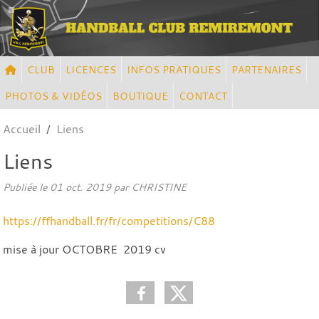
Panneau de gestion des cookies
CLUB
LICENCES
INFOS PRATIQUES
PARTENAIRES
PHOTOS & VIDÉOS
BOUTIQUE
CONTACT
Accueil
Liens
Liens
Publiée le
01 oct. 2019
par CHRISTINE
https://ffhandball.fr/fr/competitions/C88
mise à jour OCTOBRE 2019 cv