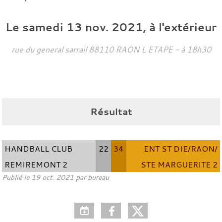
Le
samedi
13
nov.
2021
, à l'extérieur
rue du general sarrail
88110
RAON L ETAPE
- à 18h30
Résultat
HANDBALL CLUB
22
34
ENT ST DIE/RAON/
REMIREMONT 2
STE MARGUERITE 2
Publié le
19 oct. 2021
par bureau