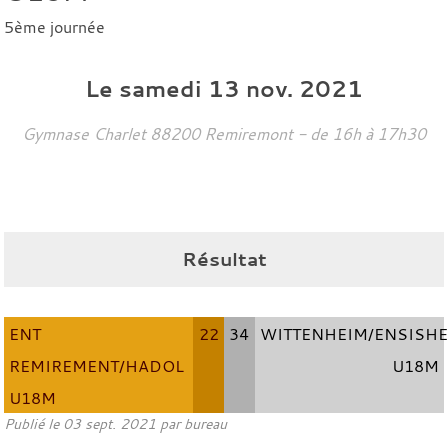
5ème journée
Le
samedi
13
nov.
2021
Gymnase Charlet
88200
Remiremont
- de 16h à 17h30
Résultat
ENT
22
34
WITTENHEIM/ENSISHE
REMIREMENT/HADOL
U18M
U18M
Publié le
03 sept. 2021
par bureau