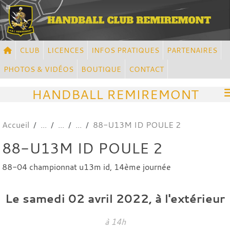
Panneau de gestion des cookies
CLUB
LICENCES
INFOS PRATIQUES
PARTENAIRES
PHOTOS & VIDÉOS
BOUTIQUE
CONTACT
HANDBALL REMIREMONT
Accueil
88-U13M ID POULE 2
88-U13M ID POULE 2
88-04 championnat u13m id, 14ème journée
Le
samedi
02
avril
2022
, à l'extérieur
à 14h