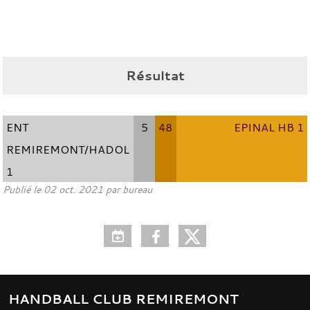
Résultat
ENT
5
48
EPINAL HB 1
REMIREMONT/HADOL
1
Publié le
02 oct. 2021
par bureau
HANDBALL CLUB REMIREMONT