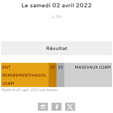
Le
samedi
02
avril
2022
à 16h
Résultat
ENT
25
33
MASEVAUX U18M
REMIREMENT/HADOL
U18M
Publié le
03 sept. 2021
par bureau