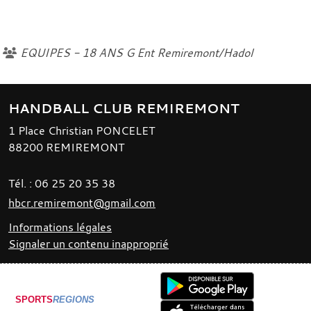
EQUIPES - 18 ANS G Ent Remiremont/Hadol
HANDBALL CLUB REMIREMONT
1 Place Christian PONCELET
88200
REMIREMONT
Tél. :
06 25 20 35 38
hbcr.remiremont@gmail.com
Informations légales
Signaler un contenu inapproprié
SPORTS
REGIONS