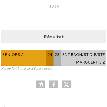
à 21h
Résultat
SENIORS A
24
28
ENT RAON/ST DIE/STE
MARGUERITE 2
Publié le
06 mai 2022
par bureau