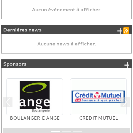
Aucun évènement à afficher.
+ 
Dernières news
Aucune news à afficher.
+
Sponsors
Précedent
Sui
BOULANGERIE ANGE
CREDIT MUTUEL