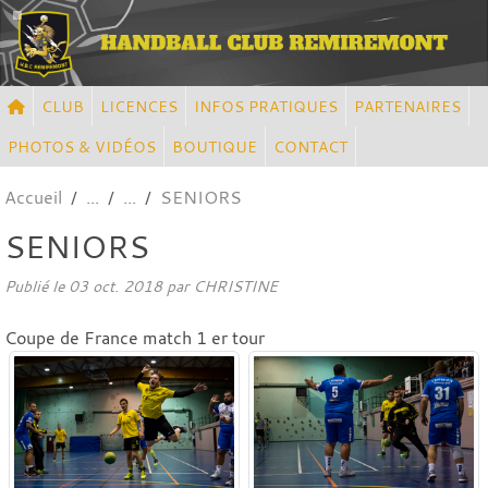
Panneau de gestion des cookies
CLUB
LICENCES
INFOS PRATIQUES
PARTENAIRES
PHOTOS & VIDÉOS
BOUTIQUE
CONTACT
Accueil
SENIORS
SENIORS
Publié le
03 oct. 2018
par CHRISTINE
Coupe de France match 1 er tour